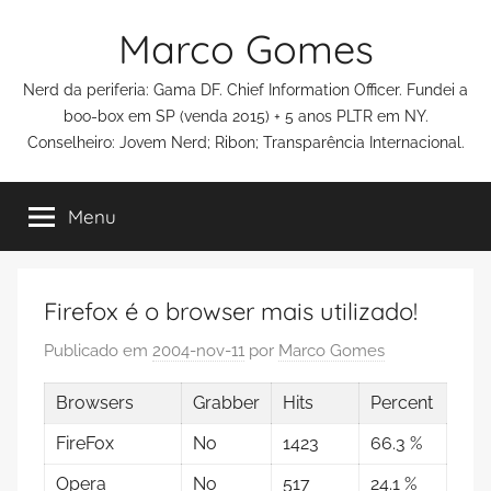
Pular
Marco Gomes
para
o
Nerd da periferia: Gama DF. Chief Information Officer. Fundei a
conteúdo
boo-box em SP (venda 2015) + 5 anos PLTR em NY.
Conselheiro: Jovem Nerd; Ribon; Transparência Internacional.
Menu
Firefox é o browser mais utilizado!
Publicado em
2004-nov-11
por
Marco Gomes
Browsers
Grabber
Hits
Percent
FireFox
No
1423
66.3 %
Opera
No
517
24.1 %