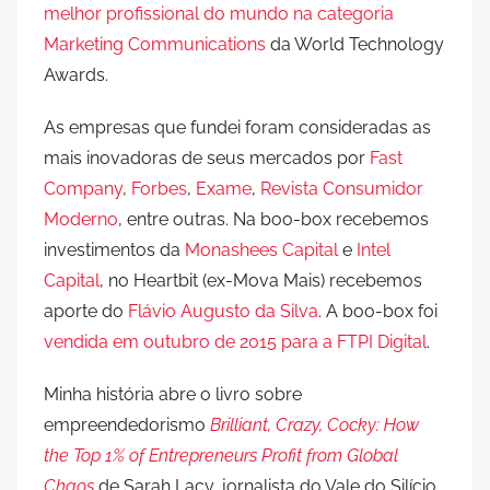
melhor profissional do mundo na categoria
Marketing Communications
da World Technology
Awards.
As empresas que fundei foram consideradas as
mais inovadoras de seus mercados por
Fast
Company
,
Forbes
,
Exame
,
Revista Consumidor
Moderno
, entre outras. Na boo-box recebemos
investimentos da
Monashees Capital
e
Intel
Capital
, no Heartbit (ex-Mova Mais) recebemos
aporte do
Flávio Augusto da Silva
. A boo-box foi
vendida em outubro de 2015 para a FTPI Digital
.
Minha história abre o livro sobre
empreendedorismo
Brilliant, Crazy, Cocky: How
the Top 1% of Entrepreneurs Profit from Global
Chaos
de Sarah Lacy, jornalista do Vale do Silício