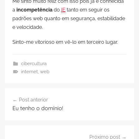
Me sinto muito feliz com isso pois já é conhecida
a
incompetência
do
IE
tanto em seguir os
padrões web quanto em segurança, estabilidade
e velocidade.
Sinto-me vitorioso em vê-lo em terceiro lugar.
cibercultura
internet
,
web
Navegação
Post anterior
de
Eu tenho o domínio!
Post
Próximo post