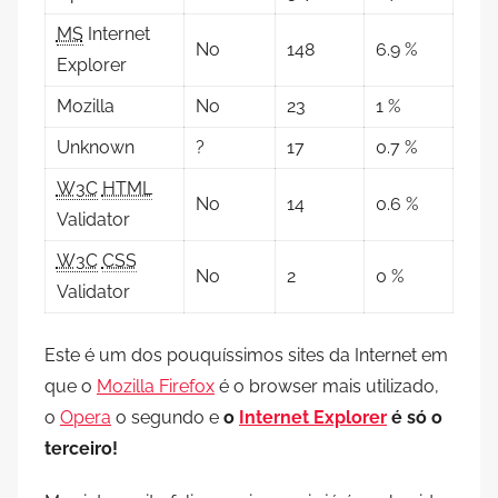
MS
Internet
No
148
6.9 %
Explorer
Mozilla
No
23
1 %
Unknown
?
17
0.7 %
W3C
HTML
No
14
0.6 %
Validator
W3C
CSS
No
2
0 %
Validator
Este é um dos pouquíssimos sites da Internet em
que o
Mozilla Firefox
é o browser mais utilizado,
o
Opera
o segundo e
o
Internet Explorer
é só o
terceiro!