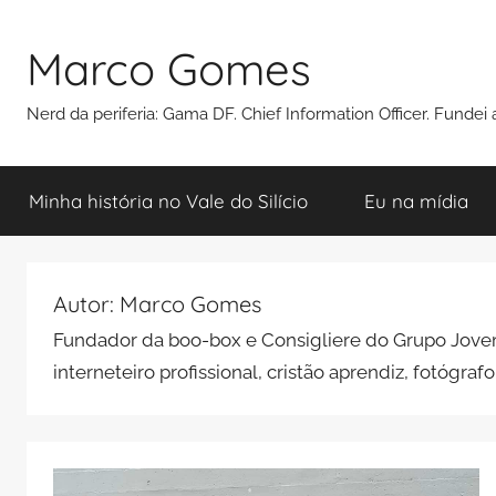
Pular
para
Marco Gomes
o
conteúdo
Nerd da periferia: Gama DF. Chief Information Officer. Funde
Minha história no Vale do Silício
Eu na mídia
Autor:
Marco Gomes
Fundador da boo-box e Consigliere do Grupo Jov
interneteiro profissional, cristão aprendiz, fotógrafo