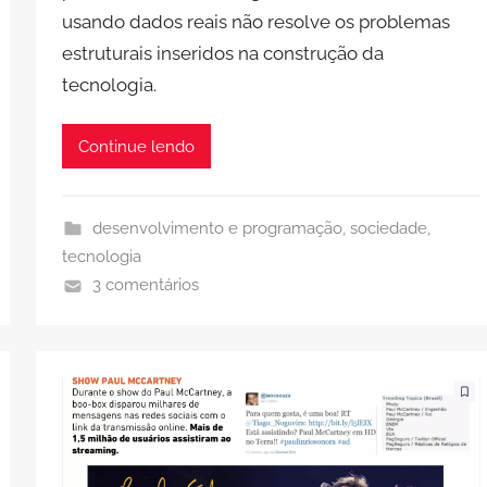
usando dados reais não resolve os problemas
estruturais inseridos na construção da
tecnologia.
Continue lendo
desenvolvimento e programação
,
sociedade
,
tecnologia
3 comentários