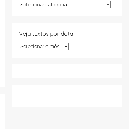
Veja
textos
por
tema
Veja textos por data
Veja
textos
por
data