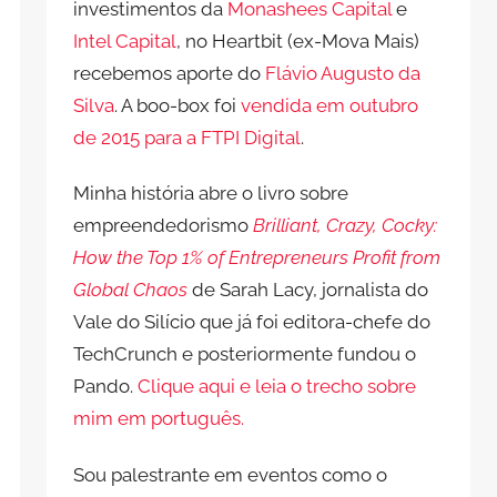
investimentos da
Monashees Capital
e
Intel Capital
, no Heartbit (ex-Mova Mais)
recebemos aporte do
Flávio Augusto da
Silva
. A boo-box foi
vendida em outubro
de 2015 para a FTPI Digital
.
Minha história abre o livro sobre
empreendedorismo
Brilliant, Crazy, Cocky:
How the Top 1% of Entrepreneurs Profit from
Global Chaos
de Sarah Lacy, jornalista do
Vale do Silício que já foi editora-chefe do
TechCrunch e posteriormente fundou o
Pando.
Clique aqui e leia o trecho sobre
mim em português.
Sou palestrante em eventos como o