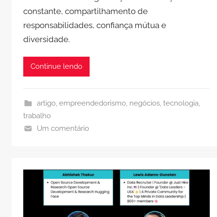
constante, compartilhamento de
responsabilidades, confiança mútua e
diversidade.
Continue lendo
artigo
,
empreendedorismo
,
negócios
,
tecnologia
,
trabalho
Um comentário