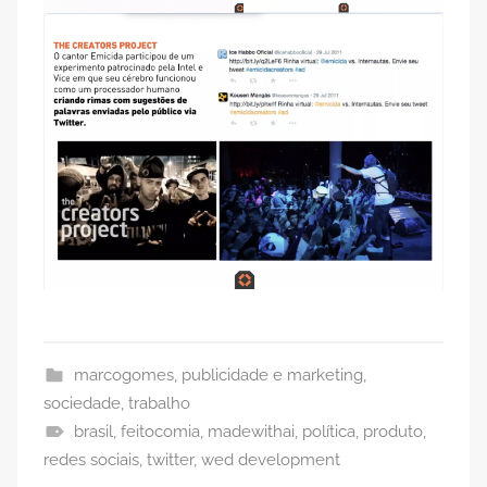
marcogomes
,
publicidade e marketing
,
sociedade
,
trabalho
brasil
,
feitocomia
,
madewithai
,
política
,
produto
,
redes sociais
,
twitter
,
wed development