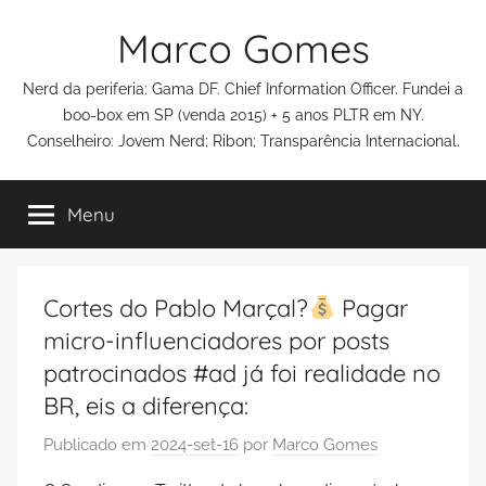
Pular
Marco Gomes
para
o
Nerd da periferia: Gama DF. Chief Information Officer. Fundei a
conteúdo
boo-box em SP (venda 2015) + 5 anos PLTR em NY.
Conselheiro: Jovem Nerd; Ribon; Transparência Internacional.
Menu
Cortes do Pablo Marçal?
Pagar
micro-influenciadores por posts
patrocinados #ad já foi realidade no
BR, eis a diferença:
Publicado em
2024-set-16
por
Marco Gomes