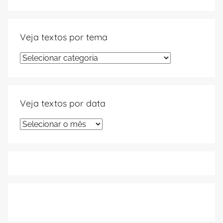
Veja textos por tema
Veja
textos
por
tema
Veja textos por data
Veja
textos
por
data