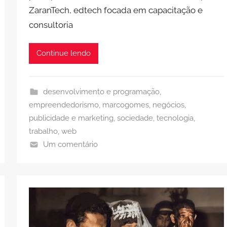
ZaranTech, edtech focada em capacitação e
consultoria
Continue lendo
desenvolvimento e programação
,
empreendedorismo
,
marcogomes
,
negócios
,
publicidade e marketing
,
sociedade
,
tecnologia
,
trabalho
,
web
Um comentário