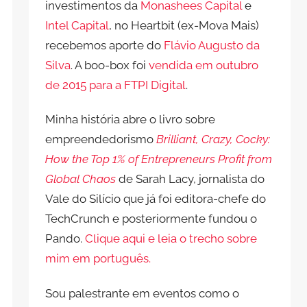
investimentos da
Monashees Capital
e
Intel Capital
, no Heartbit (ex-Mova Mais)
recebemos aporte do
Flávio Augusto da
Silva
. A boo-box foi
vendida em outubro
de 2015 para a FTPI Digital
.
Minha história abre o livro sobre
empreendedorismo
Brilliant, Crazy, Cocky:
How the Top 1% of Entrepreneurs Profit from
Global Chaos
de Sarah Lacy, jornalista do
Vale do Silício que já foi editora-chefe do
TechCrunch e posteriormente fundou o
Pando.
Clique aqui e leia o trecho sobre
mim em português.
Sou palestrante em eventos como o