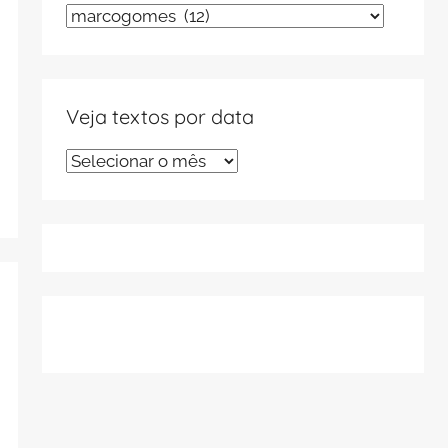
Veja
textos
por
tema
Veja textos por data
Veja
textos
por
data