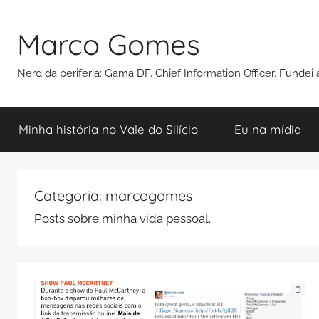
Pular
para
Marco Gomes
o
conteúdo
Nerd da periferia: Gama DF. Chief Information Officer. Funde
Minha história no Vale do Silício
Eu na mídia
Categoria:
marcogomes
Posts sobre minha vida pessoal.