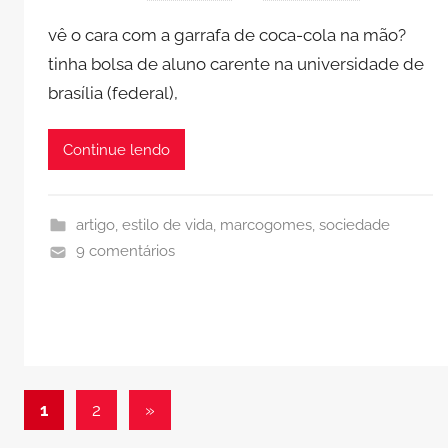
vê o cara com a garrafa de coca-cola na mão?
tinha bolsa de aluno carente na universidade de
brasília (federal),
Continue lendo
artigo
,
estilo de vida
,
marcogomes
,
sociedade
9 comentários
Paginação
Post
1
2
»
seguinte
de