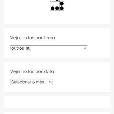
Veja textos por tema
Veja
textos
por
tema
Veja textos por data
Veja
textos
por
data