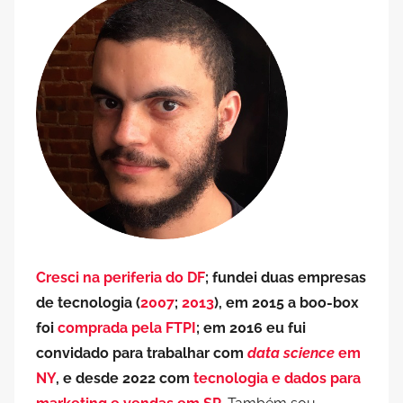
Cresci na periferia do DF
; fundei duas empresas
de tecnologia (
2007
;
2013
), em 2015 a boo-box
foi
comprada pela FTPI
; em 2016 eu fui
convidado para trabalhar com
data science
em
NY
, e desde 2022 com
tecnologia e dados para