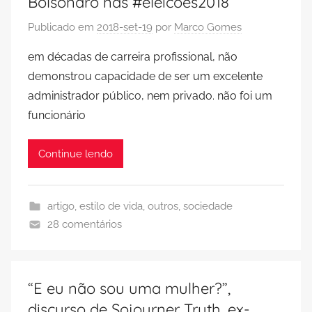
Bolsonaro nas #eleicoes2018
Publicado em
2018-set-19
por
Marco Gomes
em décadas de carreira profissional, não
demonstrou capacidade de ser um excelente
administrador público, nem privado. não foi um
funcionário
Continue lendo
artigo
,
estilo de vida
,
outros
,
sociedade
28 comentários
“E eu não sou uma mulher?”,
discurso de Sojourner Truth, ex-