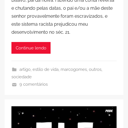
bisavô, pai da noiva. Fazendo uma conta reversa
e chutando pelas datas, o pai e/ou a mãe deste
senhor provavelmente foram escravizados, e
este sistema racista prejudicou meu
desenvolvimento no séc. 21.
Continue lendo
artigo
,
estilo de vida
,
marcogomes
,
outros
,
sociedade
9 comentários