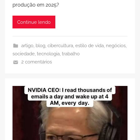
produção em 2025?
Continue lendo
artigo
,
blog
,
cibercultura
,
estilo de vida
,
negócios
,
sociedade
,
tecnologia
,
trabalho
2 comentários