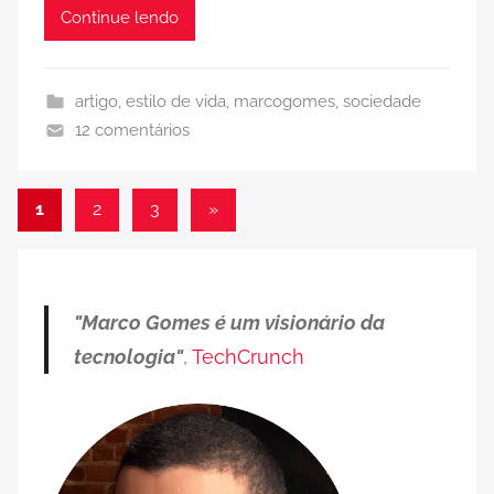
Continue lendo
artigo
,
estilo de vida
,
marcogomes
,
sociedade
12 comentários
Paginação
Post
1
2
3
»
seguinte
de
posts
"Marco Gomes é um visionário da
tecnologia"
,
TechCrunch