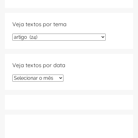
Veja textos por tema
Veja
textos
por
tema
Veja textos por data
Veja
textos
por
data