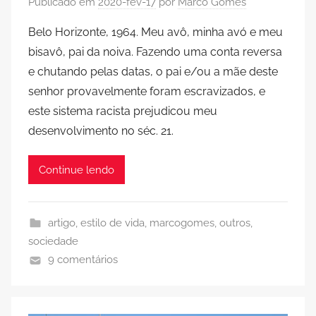
Publicado em
2020-fev-17
por
Marco Gomes
Belo Horizonte, 1964. Meu avô, minha avó e meu
bisavô, pai da noiva. Fazendo uma conta reversa
e chutando pelas datas, o pai e/ou a mãe deste
senhor provavelmente foram escravizados, e
este sistema racista prejudicou meu
desenvolvimento no séc. 21.
Continue lendo
artigo
,
estilo de vida
,
marcogomes
,
outros
,
sociedade
9 comentários