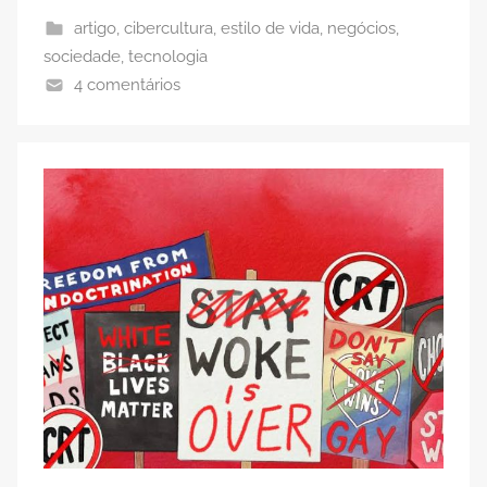
artigo
,
cibercultura
,
estilo de vida
,
negócios
,
sociedade
,
tecnologia
4 comentários