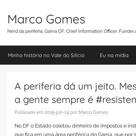
Pular
para
Marco Gomes
o
conteúdo
Nerd da periferia: Gama DF. Chief Information Officer. Funde
Minha história no Vale do Silício
Eu na mídia
A periferia dá um jeito. 
a gente sempre é #resisten
Publicado em
2019-jun-24
por
Marco Gomes
No DF o Estado coletou dinheiro de impostos e ins
que fica em uma área periférica do Gama, que por s