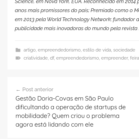
Science, em Nova York, EUA. Reconhecido em 2014 
anos mais promissores do país; Premiado como o Me
em 2013 pela World Technology Network; fundador
publicidade mais inovadoras do mundo pela revista 
artigo
,
empreendedorismo
,
estilo de vida
,
sociedade
criatividade
,
df
,
empreendedorismo
,
empreender
,
feir
Navegação
Post anterior
de
Gestão Doria-Covas em São Paulo
Post
dificultando a operação de startups de
mobilidade? Quem criou o problema
agora está lidando com ele