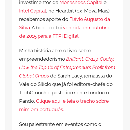
investimentos da
Monashees Capital
e
Intel Capital
, no Heartbit (ex-Mova Mais)
recebemos aporte do
Flávio Augusto da
Silva
. A boo-box foi
vendida em outubro
de 2015 para a FTPI Digital
.
Minha história abre o livro sobre
empreendedorismo
Brilliant, Crazy, Cocky:
How the Top 1% of Entrepreneurs Profit from
Global Chaos
de Sarah Lacy, jornalista do
Vale do Silício que já foi editora-chefe do
TechCrunch e posteriormente fundou o
Pando.
Clique aqui e leia o trecho sobre
mim em português.
Sou palestrante em eventos como o