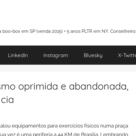
i a boo-box em SP (venda 2015) + 5 anos PLTR em NY. Conselheiro
LinkedIn
Instagram
Bluesky
X-Twitt
Mesmo oprimida e abandonada,
cia
talou equipamentos para exercícios físicos numa praça
ua vez é uma periferia a 44 KM de Brasília. Lembrando