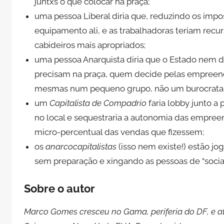
juntxs o que colocar na praça;
uma pessoa Liberal diria que, reduzindo os impo
equipamento ali, e as trabalhadoras teriam recur
cabideiros mais apropriados;
uma pessoa Anarquista diria que o Estado nem dev
precisam na praça, quem decide pelas empreend
mesmas num pequeno grupo, não um burocrata a
um
Capitalista de Compadrio
faria lobby junto a 
no local e sequestraria a autonomia das empree
micro-percentual das vendas que fizessem;
os
anarcocapitalistas
(isso nem existe!) estão jo
sem preparação e xingando as pessoas de “social
Sobre o autor
Marco Gomes cresceu no Gama, periferia do DF, e at