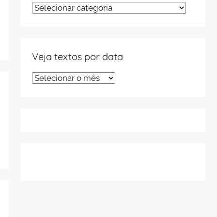
Veja
textos
por
tema
Veja textos por data
Veja
textos
por
data