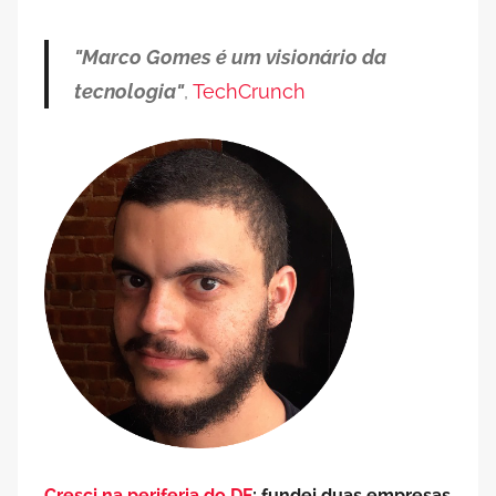
posts
"Marco Gomes é um visionário da
tecnologia"
,
TechCrunch
Cresci na periferia do DF
; fundei duas empresas