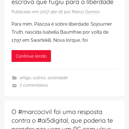
escrava que fugiu para a liberdade
Publicado em
2017-abr-16
por
Marco Gomes
Para mim, Páscoa é sobre liberdade. Sojourner
Truth, nascida Isabella Baumfree por volta de
1797 em Swartekill, Nova Iorque, foi
Continue lendo
artigo
,
outros
,
sociedade
7 comentários
O #marcocivil foi uma resposta
contra o #ai5digital, que poderia te