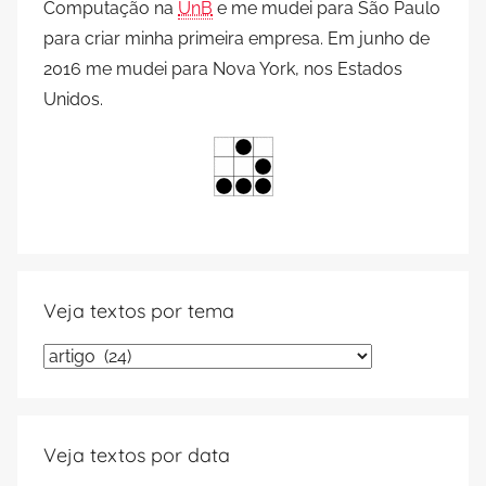
Computação na
UnB
e me mudei para São Paulo
para criar minha primeira empresa. Em junho de
2016 me mudei para Nova York, nos Estados
Unidos.
Veja textos por tema
Veja
textos
por
tema
Veja textos por data