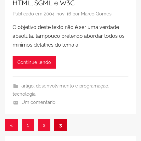
HTML, SGML e W3C
Publicado em
2004-nov-16
por
Marco Gomes
O objetivo deste texto não é ser uma verdade
absoluta, tampouco pretendo abordar todos os
mínimos detalhes do tema a
Continue lendo
artigo
,
desenvolvimento e programação
,
tecnologia
Um comentário
Paginação
Post
«
1
2
3
anterior
de