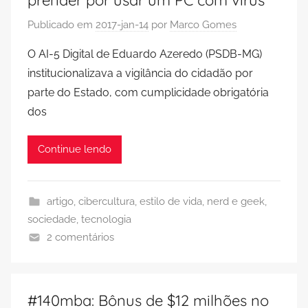
prender por usar um PC com vírus
Publicado em
2017-jan-14
por
Marco Gomes
O AI-5 Digital de Eduardo Azeredo (PSDB-MG)
institucionalizava a vigilância do cidadão por
parte do Estado, com cumplicidade obrigatória
dos
Continue lendo
artigo
,
cibercultura
,
estilo de vida
,
nerd e geek
,
sociedade
,
tecnologia
2 comentários
#140mba: Bônus de $12 milhões no