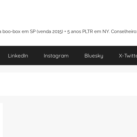
i a boo-box em SP (venda 2015) + 5 anos PLTR em NY. Conselheiro
LinkedIn
Instagram
Bluesky
X-Twitt