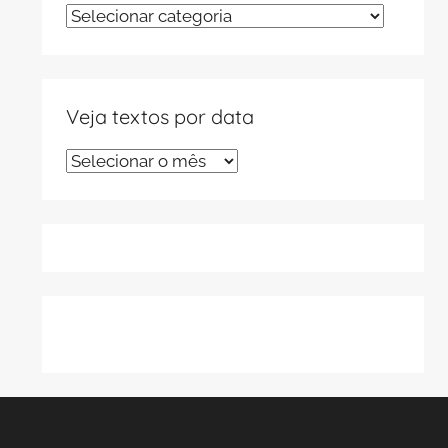
Veja
textos
por
tema
Veja textos por data
Veja
textos
por
data