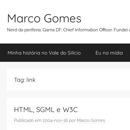
Pular
para
Marco Gomes
o
conteúdo
Nerd da periferia: Gama DF. Chief Information Officer. Funde
Minha história no Vale do Silício
Eu na mídia
Tag:
link
HTML, SGML e W3C
Publicado em
2004-nov-16
por
Marco Gomes