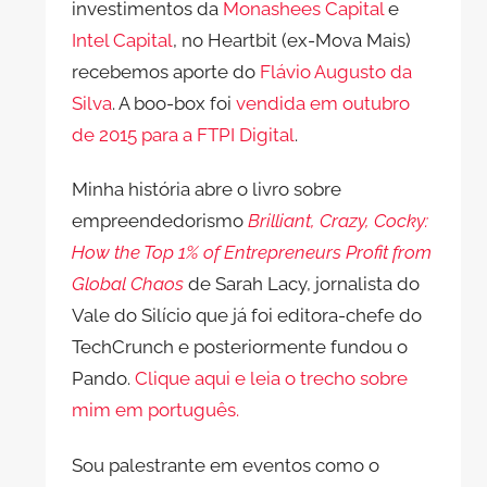
investimentos da
Monashees Capital
e
Intel Capital
, no Heartbit (ex-Mova Mais)
recebemos aporte do
Flávio Augusto da
Silva
. A boo-box foi
vendida em outubro
de 2015 para a FTPI Digital
.
Minha história abre o livro sobre
empreendedorismo
Brilliant, Crazy, Cocky:
How the Top 1% of Entrepreneurs Profit from
Global Chaos
de Sarah Lacy, jornalista do
Vale do Silício que já foi editora-chefe do
TechCrunch e posteriormente fundou o
Pando.
Clique aqui e leia o trecho sobre
mim em português.
Sou palestrante em eventos como o