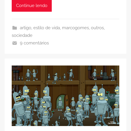
Continue lendo
artigo
,
estilo de vida
,
marcogomes
,
outros
,
sociedade
9 comentários