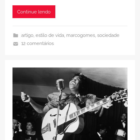
Continue lendo
artigo
,
estilo de vida
,
marcogomes
,
sociedade
12 comentários