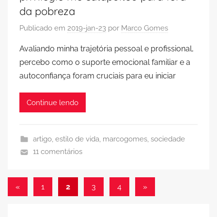
da pobreza
Publicado em
2019-jan-23
por
Marco Gomes
Avaliando minha trajetória pessoal e profissional,
percebo como o suporte emocional familiar e a
autoconfiança foram cruciais para eu iniciar
Continue lendo
artigo
,
estilo de vida
,
marcogomes
,
sociedade
11 comentários
Paginação
Post
Post
«
1
2
3
4
»
anterior
seguinte
de