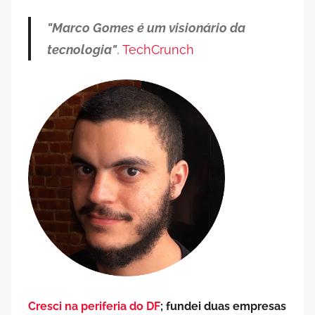
posts
"Marco Gomes é um visionário da
tecnologia"
,
TechCrunch
Cresci na periferia do DF
; fundei duas empresas